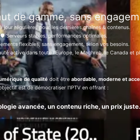
aut de gamme, sans engageme
à jour régulières pour les dernières chaînes & contenus.
🛡️ Serveurs stables, performances optimales.
ements flexibles, sans engagement, selon vos besoins.
é active dans toute l’Europe, le Maghreb, le Canada et pl
numérique de qualité
doit être
abordable, moderne et acce
bjectif est de démocratiser l’IPTV en offrant :
logie avancée, un contenu riche, un prix juste