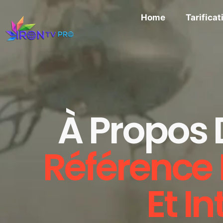
Home
Tarificat
À Propos 
Référence
Et I