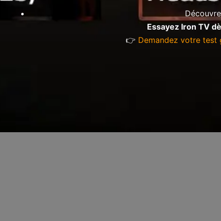
Découvrez
Essayez Iron TV dè
👉
Demandez votre test g