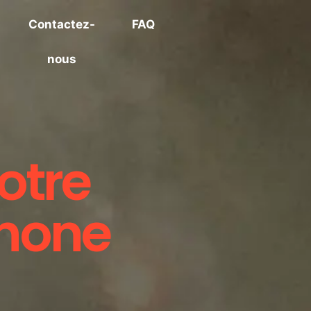
Contactez-
FAQ
nous
otre
phone