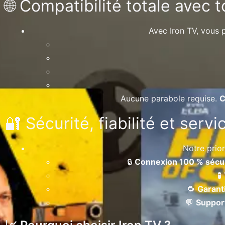
🌐 Compatibilité totale avec 
Avec Iron TV, vous
Aucune parabole requise.
C
🔐 Sécurité, fiabilité et serv
Notre prior
🔒
Connexion 100 % sécu
🧪
🔁
Garant
💬
Support