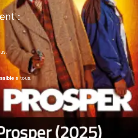
nt :
us.
ssible
à tous.
.