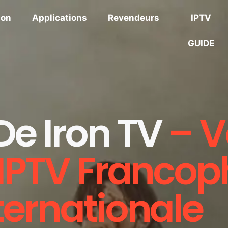
ion
Applications
Revendeurs
IPTV
GUIDE
De Iron TV
– V
 IPTV Franco
nternationale