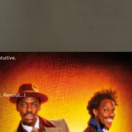
tuitive.
, Revolut…).