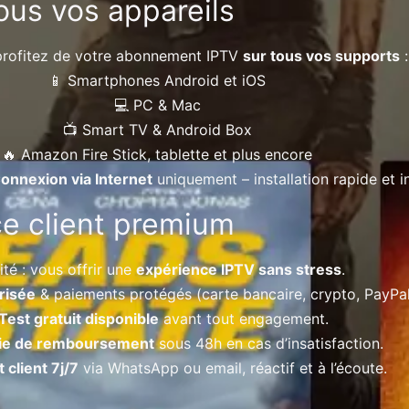
tous vos appareils
 profitez de votre abonnement IPTV
sur tous vos supports
:
📱 Smartphones Android et iOS
💻 PC & Mac
📺 Smart TV & Android Box
🔥 Amazon Fire Stick, tablette et plus encore
onnexion via Internet
uniquement – installation rapide et in
ice client premium
ité : vous offrir une
expérience IPTV sans stress
.
risée
& paiements protégés (carte bancaire, crypto, PayPal
Test gratuit disponible
avant tout engagement.
ie de remboursement
sous 48h en cas d’insatisfaction.
 client 7j/7
via WhatsApp ou email, réactif et à l’écoute.