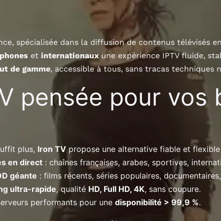
ce, spécialisée dans la diffusion de contenus télévisés e
ophones
et
internationaux
une expérience IPTV fluide, stab
haut de gamme
, accessible à tous, sans tracas techniques n
TV pensée pour vos 
uffit plus,
Iron TV
propose une alternative fiable et flexible
s en direct
: chaînes françaises, arabes, sportives, interna
OD géante
: films récents, séries populaires, documentaires
ng ultra-rapide
, qualité
HD, Full HD, 4K
, sans coupure.
serveurs performants pour une
disponibilité > 99,9 %
.