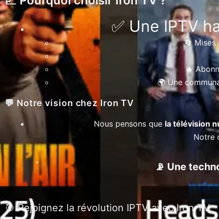
📈 Pourquoi choisir Iron TV ?
✅ Une IPTV h
🔄 Mises 
🔥 Abonn
🌍 Une communaut
💬 Notre vision chez Iron TV
Nous pensons que
la télévision 
Notre o
📡 Une techno
🎯 Rejoignez la révolution IPTV avec Iron TV